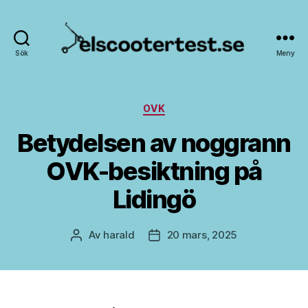
Sök
Meny
Elscootertest.se
Kategorier
OVK
Betydelsen av noggrann
OVK-besiktning på
Lidingö
Av
harald
20 mars, 2025
Inläggsförfattare
Inläggsdatum