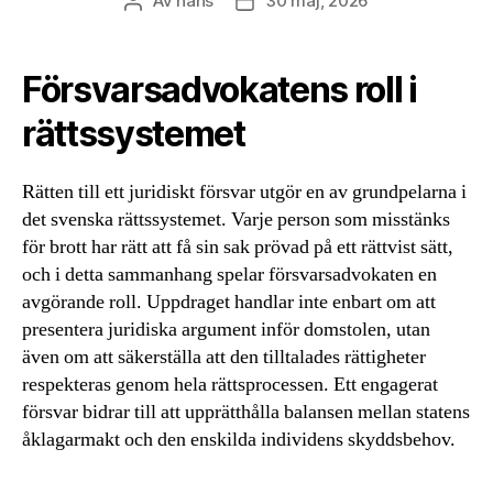
Av
hans
30 maj, 2026
Inläggsförfattare
Inläggsdatum
Försvarsadvokatens roll i
rättssystemet
Rätten till ett juridiskt försvar utgör en av grundpelarna i
det svenska rättssystemet. Varje person som misstänks
för brott har rätt att få sin sak prövad på ett rättvist sätt,
och i detta sammanhang spelar försvarsadvokaten en
avgörande roll. Uppdraget handlar inte enbart om att
presentera juridiska argument inför domstolen, utan
även om att säkerställa att den tilltalades rättigheter
respekteras genom hela rättsprocessen. Ett engagerat
försvar bidrar till att upprätthålla balansen mellan statens
åklagarmakt och den enskilda individens skyddsbehov.