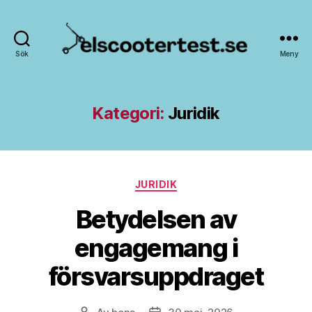
Sök
Meny
Elscootertest.se
Kategori:
Juridik
Kategorier
JURIDIK
Betydelsen av
engagemang i
försvarsuppdraget