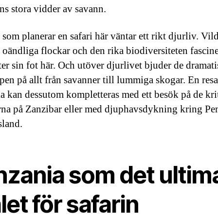
ns stora vidder av savann.
som planerar en safari här väntar ett rikt djurliv. Vil
i oändliga flockar och den rika biodiversiteten fascine
ter sin fot här. Och utöver djurlivet bjuder de dramat
en på allt från savanner till lummiga skogar. En resa 
a kan dessutom kompletteras med ett besök på de kri
rna på Zanzibar eller med djuphavsdykning kring P
sland.
nzania som det ultim
et för safarin