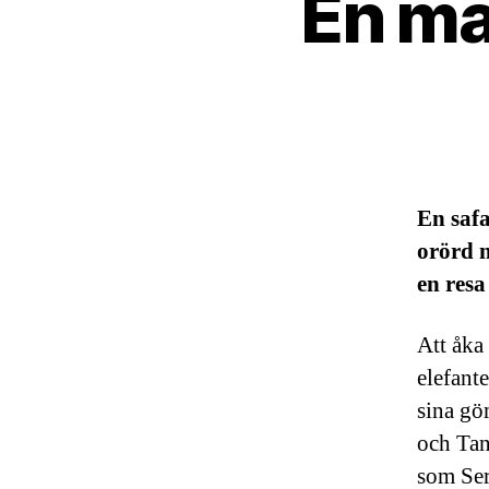
En ma
En saf
orörd n
en resa
Att åka 
elefant
sina gö
och Tan
som Ser