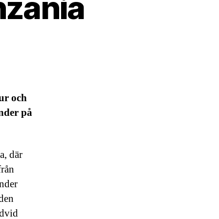
nzania
ur och
änder på
a, där
från
under
åden
edvid