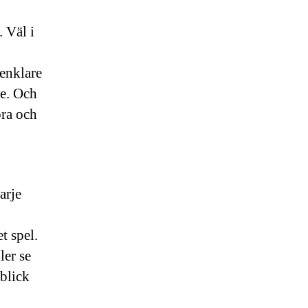
. Väl i
 enklare
re. Och
ora och
arje
t spel.
ler se
nblick