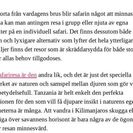
orta från vardagens brus blir safarin något att minnas
a kan man antingen resa i grupp eller njuta av egna
ter på en individuell safari. Det finns dessutom både
 och lyxigare alternativ som lyfter det hela ytterliga
iljer finns det resor som är skräddarsydda för både st
r allas behov tillgodoses.
afariresa är den
andra lik, och det är just det speciella
rket av naturen och samspel mellan djuren som gör v
betydelsefull. Tanzania är helt enkelt den perfekta
ionen för den som vill få djupare insikt i naturens ege
eterna är många. Att vandra i Kilimanjaros skugga el
tiga över savannens horisont är bara några av de ögo
 resan minnesvärd.