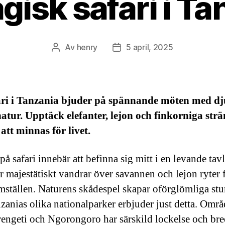
gisk safari i Ta
Av
henry
5 april, 2025
Inläggsförfattare
Inläggsdatum
ari i Tanzania bjuder på spännande möten med dj
atur. Upptäck elefanter, lejon och finkorniga str
 att minnas för livet.
på safari innebär att befinna sig mitt i en levande tavl
er majestätiskt vandrar över savannen och lejon ryter 
mställen. Naturens skådespel skapar oförglömliga st
zanias olika nationalparker erbjuder just detta. Omr
engeti och Ngorongoro har särskild lockelse och br