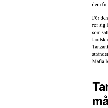
dem fin
För den 
rör sig 
som sät
landskap
Tanzani
strände
Mafia I
Ta
mål