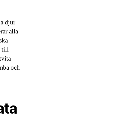
da djur
rar alla
iska
till
tvita
emba och
ata