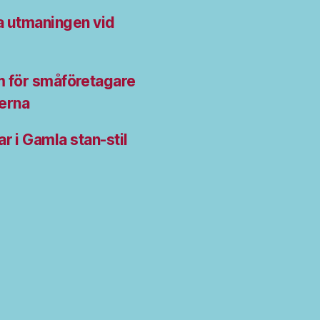
da utmaningen vid
m för småföretagare
derna
r i Gamla stan-stil