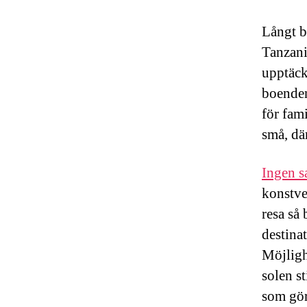
Långt b
Tanzani
upptäck
boenden
för fam
små, dä
Ingen s
konstve
resa så 
destinat
Möjligh
solen s
som gör