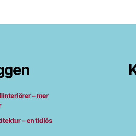
äggen
K
ilinteriörer – mer
r
tektur – en tidlös